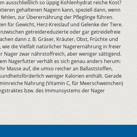
ren ausschließlich so üppig Kohlenhydrat reiche Kost?
mtieren gehaltenen Nagern kann, speziell dann, wenn
fehlen, zur Überernährung der Pfleglinge führen.
n für Gewicht, Herz-Kreislauf und Gelenke der Tiere.
zwischen getreidereduzierte oder gar getreidefreie
achen dann z. B. Gräser, Kräuter, Obst, Früchte und
ie die Vielfalt natürlicher Nagerernährung in freier
ür Nager zwar nährstoffreich, aber weniger sättigend.
iem Nagerfutter verhält es sich genau anders herum:
r Masse auf, die umso reicher an Ballaststoffen,
esundheitsförderlich weniger Kalorien enthält. Gerade
taminreiche Nahrung (Vitamin C, für Meerschweinchen)
ungstraktes bzw. des Immunsystems der Nager