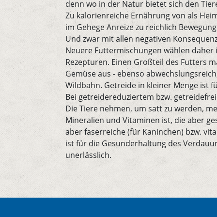
denn wo in der Natur bietet sich den Tie
Zu kalorienreiche Ernährung von als Hei
im Gehege Anreize zu reichlich Bewegung 
Und zwar mit allen negativen Konsequenze
Neuere Futtermischungen wählen daher in
Rezepturen. Einen Großteil des Futters m
Gemüse aus - ebenso abwechslungsreich, w
Wildbahn. Getreide in kleiner Menge ist f
Bei getreidereduziertem bzw. getreidefre
Die Tiere nehmen, um satt zu werden, meh
Mineralien und Vitaminen ist, die aber g
aber faserreiche (für Kaninchen) bzw. vi
ist für die Gesunderhaltung des Verdau
unerlässlich.