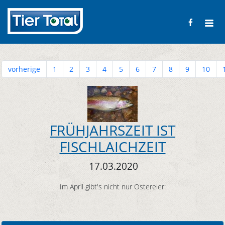
vorherige
1
2
3
4
5
6
7
8
9
10
FRÜHJAHRSZEIT IST
FISCHLAICHZEIT
17.03.2020
Im April gibt's nicht nur Ostereier: