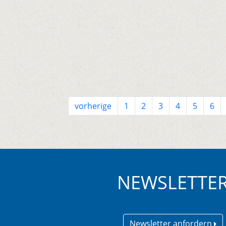
vorherige
1
2
3
4
5
6
NEWSLETTE
Newsletter anfordern