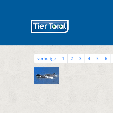
vorherige
1
2
3
4
5
6