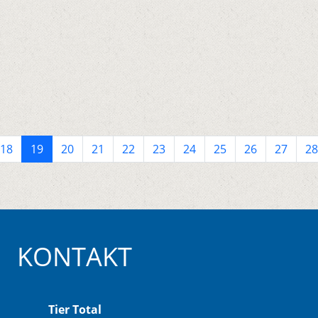
18
19
20
21
22
23
24
25
26
27
28
KONTAKT
Tier Total