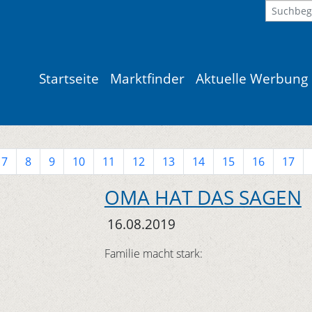
Startseite
Marktfinder
Aktuelle Werbung
7
8
9
10
11
12
13
14
15
16
17
OMA HAT DAS SAGEN
16.08.2019
Familie macht stark: