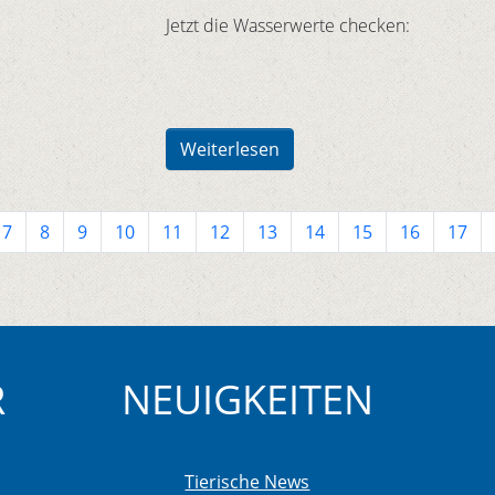
Jetzt die Wasserwerte checken:
Weiterlesen
7
8
9
10
11
12
13
14
15
16
17
R
NEUIGKEITEN
Tierische News