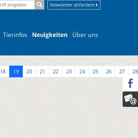
Newsletter anfordern
Tierinfos
Neuigkeiten
Über uns
18
19
20
21
22
23
24
25
26
27
28