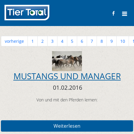
vorherige
1
2
3
4
5
6
7
8
9
10
MUSTANGS UND MANAGER
01.02.2016
Von und mit den Pferden lernen:
Weiterlesen