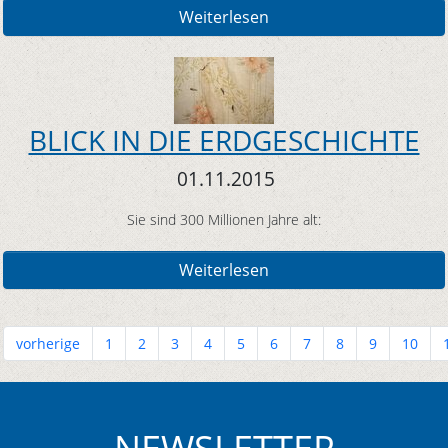
Weiterlesen
BLICK IN DIE ERDGESCHICHTE
01.11.2015
Sie sind 300 Millionen Jahre alt:
Weiterlesen
vorherige
1
2
3
4
5
6
7
8
9
10